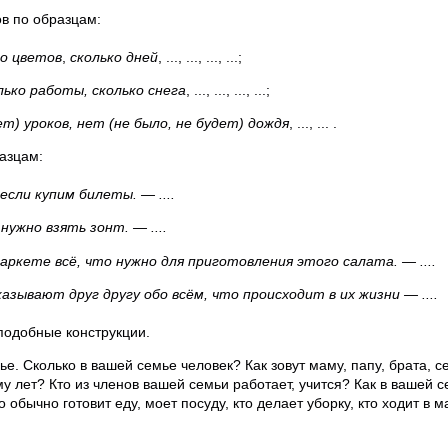
ов по образцам:
ко цветов
,
сколько дней
, ..., ..., ..., ...;
лько работы, сколько снега
, ..., ..., ..., ...;
ет) уроков, нет (не было, не будет) дождя
, ..., ... .
азцам:
сли купим билеты. — ....
нужно взять зонт. — ....
аркете всё, что нужно для приготовления этого салата. — ....
зывают друг другу обо всём, что происходит в их жизни — ....
 подобные конструкции.
е. Сколько в вашей семье человек? Как зовут маму, папу, брата, се
му лет? Кто из членов вашей семьи работает, учится? Как в вашей
 обычно готовит еду, моет посуду, кто делает уборку, кто ходит в м