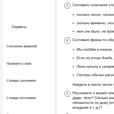
Составьте сочетания сл
сколько песен, сколь
сколько времени, ско
Сервисы
нет (не было, не буд
Составьте фразы по обр
Склонение фамилий
Мы пойдём в театр, е
Если на улице дождь, 
Проверить слово
Лена купила в суперм
Сёстры обычно расска
Словарь синонимов
Найдите в тексте песни
Расскажите о вашей семь
дядю, тётю? Сколько ко
Словарь антонимов
обязанности по дому (кто
младшим и т. д.)?