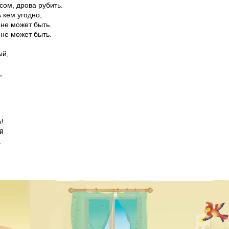
сом, дрова рубить.
 кем угодно,
не может быть.
не может быть.
ый,
,
!
й
.