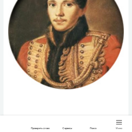
Михаил Лермонтов (1814-1841)​
Он был рожден для счастья, для надежд
Проверить слово
Сервисы
Поиск
Меню
И вдохновений мирных! - но безумный