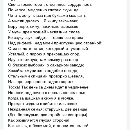
Свеча темно горит; стесняясь, сердце ноет;
По капле, медленно глотаю скуки яд.
Читать хочу; глаза над буквами скользят,
А мысли далеко... Я книгу закрываю;
Беру перо, сижу; насильно вырываю
У музы дремлющей несвязные слова.
Ко звуку звук нейдет... Теряю все права
Над рифмой, над моей прислужницею странной:
Стих вяло тянется, холодный и туманный.
Усталый, с лирою я прекращаю спор,
Иду в гостиную; там слышу разговор
О близких выборах, о сахарном заводе;
Хозяйка хмурится в подобие погоде,
Стальными спицами проворно шевеля,
Иль про червонного гадает короля.
Тоска! Так день за днем идет в уединенье!
Но если под вечер в печальное селенье,
Когда за шашками сижу я в уголке,
Приедет издали в кибитке иль возке
Нежданная семья: старушка, две девицы
(Две белокурые, две стройные сестрицы), —
Как оживляется глухая сторона!
Как жизнь, о боже мой, становится полна!