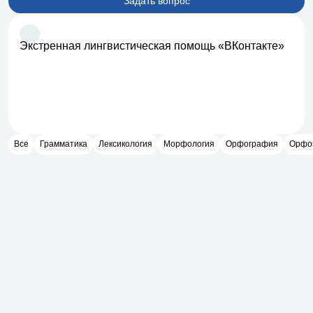
Задать вопрос
Экстренная лингвистическая помощь «ВКонтакте»
Все
Грамматика
Лексикология
Морфология
Орфография
Орфо