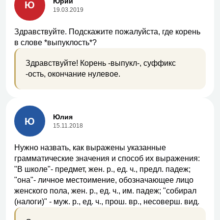
Юрий
Ю
19.03.2019
Здравствуйте. Подскажите пожалуйста, где корень
в слове *выпуклость*?
Здравствуйте! Корень -выпукл-, суффикс
-ость, окончание нулевое.
Юлия
Ю
15.11.2018
Нужно назвать, как выражены указанные
грамматические значения и способ их выражения:
"В школе"- предмет, жен. р., ед. ч., предл. падеж;
"она"- личное местоимение, обозначающее лицо
женского пола, жен. р., ед. ч., им. падеж; "собирал
(налоги)" - муж. р., ед. ч., прош. вр., несоверш. вид.