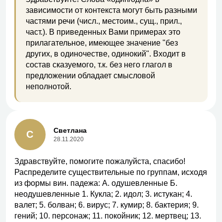
зависимости от контекста могут быть разными
частями речи (числ., местоим., сущ., прил.,
част.). В приведенных Вами примерах это
прилагательное, имеющее значение "без
других, в одиночестве, одинокий". Входит в
состав сказуемого, т.к. без него глагол в
предложении обладает смысловой
неполнотой.
Светлана
С
28.11.2020
Здравствуйте, помогите пожалуйста, спасибо!
Распределите существительные по группам, исходя
из формы вин. падежа: А. одушевленные Б.
неодушевленные 1. Кукла; 2. идол; 3. истукан; 4.
валет; 5. болван; 6. вирус; 7. кумир; 8. бактерия; 9.
гений; 10. персонаж; 11. покойник; 12. мертвец; 13.