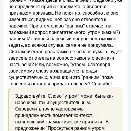
"ранним" - какая здесь это часть речи? Ведь оно уже
не определяет признак предмета, а является
признаком признака. Не понятно, способно ли оно
изменяться, видимо, нет, раз оно относится к
наречию. При этом слово "ранним" отвечает на
падежный вопрос прилагательного: утром (каким?)
ранним. Истинный наречный вопрос невозможно
задать, во всяком случае, сама я не придумала.
Синтаксическая роль также не ясна и, думаю, будет
зависеть от ответа на вопрос: какая это все-таки
часть речи? Или, возможно, "утром" благодаря
зависимому слову возвращается в ряды
существительных, а значит, и это "ранним" тоже
спасено и остается прилагательным? Спасибо!
Здравствуйте! Слово "утром" может быть как
наречием, так и существительным.
Определить точно частеречную
принадлежность помогает контекст,
выявляющий грамматические признаки. В
предложении "Проснуться ранним утром"