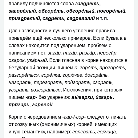
правилу подчиняются слова
заг
о
ре́ть,
заг
о
ре́лый, обг
о
ре́ть, обг
о
ре́лый, пог
о
ре́лый,
приг
о
ре́лый, сг
о
ре́ть, сг
о
ре́вший
и т. п.
Для наглядности и лучшего усвоения правила
приведём ещё несколько примеров. Если буква
а
в
словах находится под ударением, проблем с
написанием нет:
зага́р, нага́р, разга́р, перега́р,
ога́рок, уга́рный
. Если гласная в корне находится в
безударной позиции, пишем
о
:
горе́ть, прогоре́ть,
разгоре́ться, горе́лка, горю́чее, догора́ть,
нагора́ть, перегора́ть, подгора́ть, сгора́ть,
угора́ть, возгора́ться
. Исключения, при которых
пишем
-гар-
без ударения:
вы́гарки, и́згарь,
при́гарь, гарево́й
.
Корни с чередованием
-гар-/-гор-
следует отличать
от созвучных (омонимичных) корней, имеющих
иную семантику, например:
горевать, горчица,