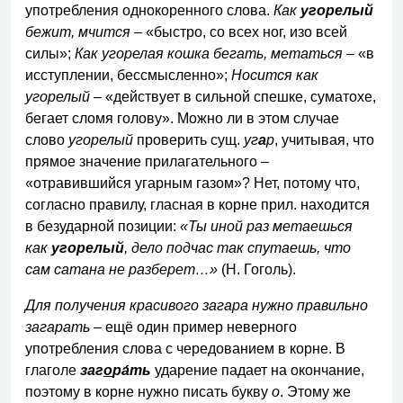
употребления однокоренного слова.
Как
угорелый
бежит, мчится
– «быстро, со всех ног, изо всей
силы»;
Как угорелая кошка бегать, метаться
– «в
исступлении, бессмысленно»;
Носится как
угорелый
– «действует в сильной спешке, суматохе,
бегает сломя голову». Можно ли в этом случае
слово
угорелый
проверить сущ.
уг
а
р
, учитывая, что
прямое значение прилагательного –
«отравившийся угарным газом»? Нет, потому что,
согласно правилу, гласная в корне прил. находится
в безударной позиции:
«Ты иной раз метаешься
как
угорелый
, дело подчас так спутаешь, что
сам сатана не разберет…»
(Н. Гоголь).
Для получения красивого загара нужно правильно
загарать
– ещё один пример неверного
употребления слова с чередованием в корне. В
глаголе
заг
о
ра́ть
ударение падает на окончание,
поэтому в корне нужно писать букву
о
. Этому же