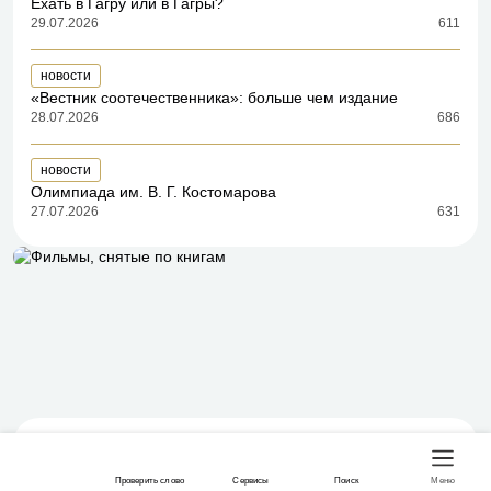
Ехать в Гагру или в Гагры?
29.07.2026
611
новости
«Вестник соотечественника»: больше чем издание
28.07.2026
686
новости
Олимпиада им. В. Г. Костомарова
27.07.2026
631
Публикации
Видео
Лингвистическая помощь
Онлайн-тесты
Проверить слово
Сервисы
Поиск
Меню