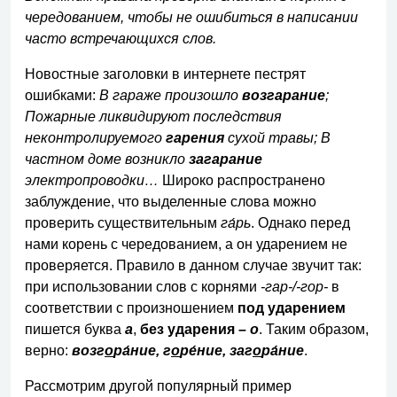
чередованием, чтобы не ошибиться в написании
часто встречающихся слов.
Новостные заголовки в интернете пестрят
ошибками:
В гараже произошло
возгарание
;
Пожарные ликвидируют последствия
неконтролируемого
гарения
сухой травы; В
частном доме возникло
загарание
электропроводки…
Широко распространено
заблуждение, что выделенные слова можно
проверить существительным
га́рь
. Однако перед
нами корень с чередованием, а он ударением не
проверяется. Правило в данном случае звучит так:
при использовании слов с корнями
-гар-/-гор-
в
соответствии с произношением
под ударением
пишется буква
а
,
без ударения
– о
. Таким образом,
верно:
возг
о
ра́ние, г
о
ре́ние, заг
о
ра́ние
.
Рассмотрим другой популярный пример